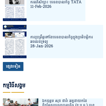
ករណីសិក្សា៖ បរធនបាលកិច្ច TATA
11-Feb-2026
ការប្រព្រឹត្តទៅនៃបរធនបាលកិច្ចក្នុងប្រតិបតិ្តការ
អចលនទ្រព្យ
28-Jan-2026
ផ្សេងទៀត
កម្មវិធីសង្គម
ឯកឧត្តម សុខ ដារ៉ា អគ្គនាយកនៃ
និយ័តករបរធនបាលកិច្ច (ន.ប.ធ.) បាន