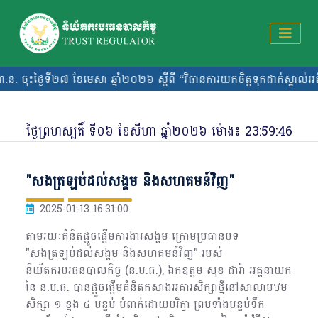
ទី២៧ ខែមេសា ឆ្នាំ២០២៦ ស្តីពី “វិធានការយកចិត្តទុកដាក់ស្គាល់អតិថិជ
ថ្ងៃ​ព្រហស្បតិ៍ ​ទី​០៦ ​ខែសីហា ឆ្នាំ២០២៦ ម៉ោង៖
23:59:47
"សងត្រឡប់ដល់សង្គម និងសហគមន៍វិញ"
2025-01-13 16:31:00
តាមរយៈគំនិតផ្តួចផ្តើមការងារសង្គម ក្រោមប្រធានបទ
"សងត្រឡប់ដល់សង្គម និងសហគមន៍វិញ" របស់
និយ័តករបរធនបាលកិច្ច (ន.ប.ធ.), ឯកឧត្តម សុខ ដារ៉ា អគ្គនាយក
នៃ ន.ប.ធ. បានផ្ដួចផ្ដើមគំនិតកសាងអគារសិក្សាថ្មីនៅសាលាបឋម
សិក្សា ១ ខ្នង ៤ បន្ទប់ បំពាក់ដោយបរិក្ខា ព្រមទាំងបន្ទប់ទឹក