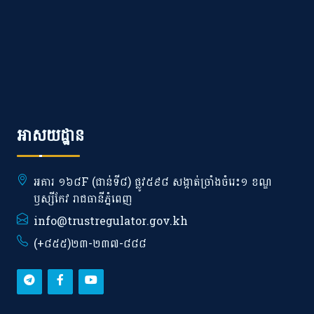
អាសយដ្ឋាន
អគារ ១៦៨F (ជាន់ទី៨) ផ្លូវ៥៩៨ សង្កាត់ច្រាំងចំរេះ១ ខណ្ឌ
ឫស្សីកែវ រាជធានីភ្នំពេញ
info@trustregulator.gov.kh
(+៨៥៥)២៣-២៣៧-៨៨៨