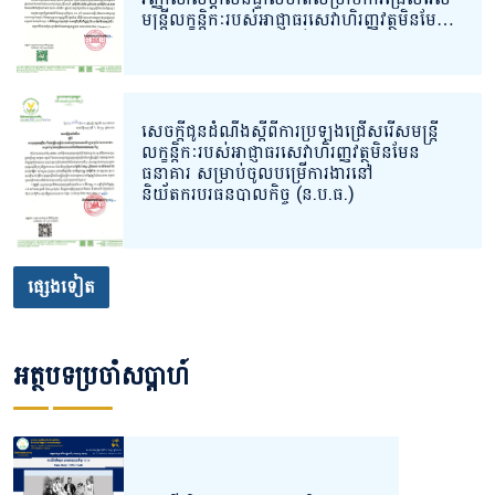
មន្ត្រីលក្ខន្តិកៈរបស់អាជ្ញាធរសេវាហិរញ្ញវត្ថុមិនមែន
ធនាគារ សម្រាប់ចូលបម្រើការងារនៅ
និយ័តករបរធនបាលកិច្ច។
សេចក្ដីជូនដំណឹងស្ដីពីការប្រឡងជ្រើសរើសមន្ត្រី
លក្ខន្តិកៈរបស់អាជ្ញាធរសេវាហិរញ្ញវត្ថុមិនមែន
ធនាគារ សម្រាប់ចូលបម្រើការងារនៅ
និយ័តករបរធនបាលកិច្ច (ន.ប.ធ.)
ផ្សេងទៀត
អត្ថបទប្រចាំសប្តាហ៍