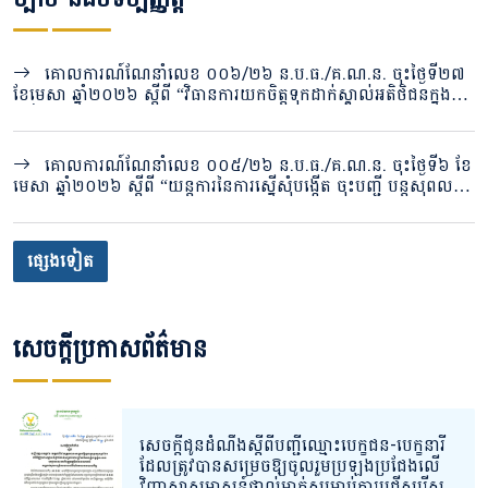
គោលការណ៍ណែនាំលេខ ០០៦/២៦ ន.ប.ធ./គ.ណ.ន. ចុះថ្ងៃទី២៧
ខែមេសា ឆ្នាំ២០២៦ ស្តីពី “វិធានការយកចិត្តទុកដាក់ស្គាល់អតិថិជនក្នុង
វិស័យបរធនបាលកិច្ច”
គោលការណ៍ណែនាំលេខ ០០៥/២៦ ន.ប.ធ./គ.ណ.ន. ចុះថ្ងៃទី៦ ខែ
មេសា ឆ្នាំ២០២៦ ស្តីពី “យន្តការនៃការស្នើសុំបង្កើត ចុះបញ្ជី បន្តសុពល
ភាពវិញ្ញាបនបត្រ ផ្លាស់ប្តូរ និងបញ្ចប់បរធនបាលកិច្ចសេវារក្សាសុវត្ថិភាព ឬ
សេវារក្សាទុក តាមប្រព័ន្ធចុះបញ្ជីបរធនបាលកិច្ចរបស់និយ័តករបរធនបាល
កិច្ច”
ផ្សេងទៀត
សេចក្តីប្រកាសព័ត៌មាន
សេចក្ដីជូនដំណឹងស្ដីពីបញ្ជីឈ្មោះបេក្ខជន-បេក្ខនារី
ដែលត្រូវបានសម្រេចឱ្យចូលរួមប្រឡងប្រជែងលើ
វិញ្ញាសាសម្ភាសន៍ផ្ទាល់មាត់សម្រាប់ការជ្រើសរើស