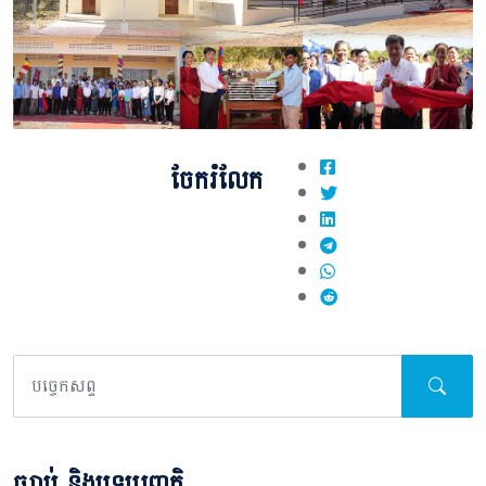
ចែករំលែក
ច្បាប់ និងបទប្បញ្ញត្តិ