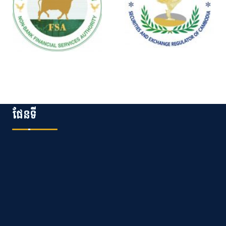
ផែនទី