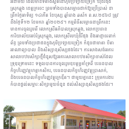
អនាម័យ ដែលមានទីតាំងស្ថិតនៅភូមិប្រឡាយទ្រៀក ឃុំដំរីផុង
ស្រុកឆ្លូង ខេត្តក្រចេះ ព្រមទាំងបានសម្ពោធដាក់ឱ្យប្រើប្រាស់ នា
ព្រឹកថ្ងៃអាទិត្យ ១៤កើត ខែបុស្ស ឆ្នាំរោង ឆស័ក ព.ស.២៥៦៨ ត្រូវ
នឹងថ្ងៃទី១២ ខែមករា ឆ្នាំ២០២៥។ កម្មពិធីសម្ពោធនាព្រឹកនេះ
មានការចូលរួមពី លោកស្រីអភិបាលស្រុកឆ្លូង, លោកប្រធាន
ការិយាល័យអប់រំស្រុកឆ្លូង, លោកស្រីមេឃុំដំរីផុង និងអាជ្ញាធរពាក់
ព័ន្ធ ព្រមទាំងប្រជាជនក្នុងភូមិប្រឡាយទ្រៀក ក៏ដូចជាមាតា បិតា
អាណាព្យាបាល និងសិស្សានុសិស្សផងដែរ។ ការសាងសង់អគារ
សាលាបឋមសិក្សាថ្មី​ជំនួសឱ្យអគារសាលាបឋមសិក្សាចាស់ដែល
ទ្រុឌទ្រោមនេះ ទទួលបានការចូលរួមឧបត្ថម្ភគាំទ្រពី​ បរធនបាល
កិច្ចហិរញ្ញវត្ថុហត្ថាកសិករ, បរធនបាលកិច្ចហិរញ្ញវត្ថុប្រាសាក់,
និងបរធនបាលកិច្ចហិរញ្ញវត្ថុក្រេឌីត។ ជាមួយគ្នានេះ ក្រុមការងារ
ក៏បានផ្ដល់សម្ភារៈសិក្សាមួយចំនួន ដល់សិស្សានុសិស្សផងដែរ។