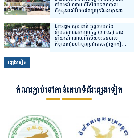
នាំយកអំណោយពីវិស័យបរធនបាល
កិច្ចជូនដល់វីរកងទ័ពជួរមុខដែលបានរង
របួស និងកំពុងសម្រាកព្យាបាលនៅ
មណ្ឌលសុខភាព ចំនួន ២ ទីតាំងគោលដៅ
ឯកឧត្តម សុខ ដារ៉ា អគ្គនាយកនៃ
សិ្ថតនៅក្នុងភូមិសាស្រ្តខេត្តព្រះវិហារ។
និយ័តករបរធនបាលកិច្ច (ន.ប.ធ.) បាន
នាំយកអំណោយពីវិស័យបរធនបាល
កិច្ចចែកជូនបងប្អូនប្រជាពលរដ្ឋខ្មែរភៀ
សសឹកដែលកំពុងស្នាក់នៅបណ្តោះអាសន្ន
នៅទីតាំងសុវត្ថិភាពក្នុងភូមិសាស្រ្តខេត្ត
សៀមរាប។
ផ្សេងទៀត
តំណរភ្ជាប់ទៅកាន់គេហទំព័រផ្សេងទៀត