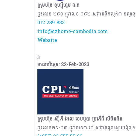
ក្រុមហ៊ុន ខូហ្ស៊ីហូម ឯ.ក
ផ្ទះលេខ ២៨០ ផ្លូវលេខ ១៨២ សង្កាត់ទឹកល្អក់៣ ខណ្ឌទ
012 289 833
info@czhome-cambodia.com
Website
3
កាលបរិច្ឆេទ: 22-Feb-2023
ក្រុមហ៊ុន ស៊ី ភី អែល ខេមបូឌា ប្រភើធី លីមីតធីត
ផ្ទះលេខ២៥-៦៣ ផ្លូវលេខ៣៤៨ សង្កាត់ទួលស្វាយព្រៃ២ ខ