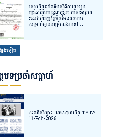
សេចក្ដីជូនដំណឹងស្ដីពីការប្រឡង
ជ្រើសរើសមន្ត្រីលក្ខន្តិកៈរបស់អាជ្ញាធ
រសេវាហិរញ្ញវត្ថុមិនមែនធនាគារ
សម្រាប់ចូលបម្រើការងារនៅ
និយ័តករបរធនបាលកិច្ច (ន.ប.ធ.)
្សេងទៀត
្ថបទប្រចាំសប្តាហ៍
ករណីសិក្សា៖ បរធនបាលកិច្ច TATA
11-Feb-2026