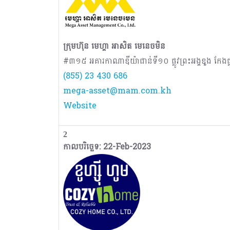
ក្រុមហ៊ុន មេហ្គា អាសិត មេនេចមិន
#៣១៥ អគារកាណាឌីយ៉ាជាន់ទី១០ ផ្លូវព្រះអង្គឌួង កែងផ្លូវព
(855) 23 430 686
mega-asset@mam.com.kh
Website
2
កាលបរិច្ឆេទ: 22-Feb-2023