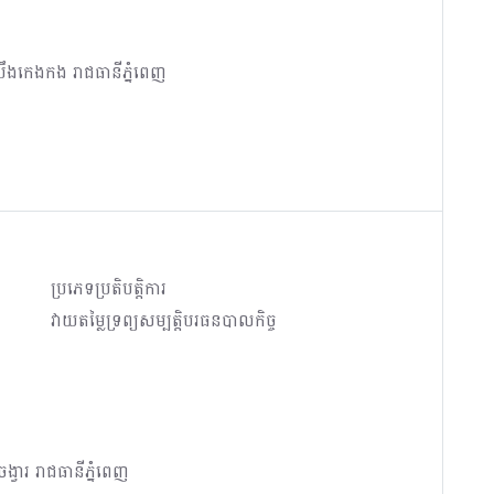
បឹងកេងកង រាជធានីភ្នំពេញ
ប្រភេទប្រតិបត្តិការ
វាយតម្លៃទ្រព្យសម្បត្តិបរធនបាលកិច្ច
វារ រាជធានីភ្នំពេញ