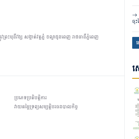
ទុក
ចុះ
បង្
បញ្
្រះមុនីវង្ស សង្កាត់វត្តភ្នំ ខណ្ឌដូនពេញ រាជធានីភ្នំពេញ
ប្រ
ផ
សេ
ប្រភេទប្រតិបត្តិការ
វាយតម្លៃទ្រព្យសម្បត្តិបរធនបាលកិច្ច