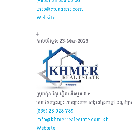
(+855) 23 555 55 66
info@cplagent.corn
Website
4
កាលបរិច្ឆេទ: 23-Mar-2023
ក្រុមហ៊ុន ខ្មែរ រៀល អ៊ីស្ទេត ឯ.ក
មហាវិថីឈ្នះឈ្នះ ភូមិផ្សារលិច សង្កាត់ព្រែកព្នៅ ខណ្ឌព្រែ
(855) 23 928 789
info@khmerrealestate.com.kh
Website