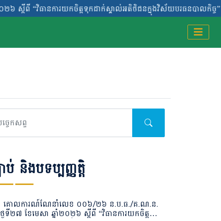
ធានការយកចិត្តទុកដាក់ស្គាល់អតិថិជនក្នុងវិស័យបរធនបាលកិច្ច”
ធានការយកចិត្តទុកដាក់ស្គាល់អតិថិជនក្នុងវិស័យបរធនបាលកិច្ច”
បាប់ និងបទប្បញ្ញត្តិ
គោលការណ៍ណែនាំលេខ ០០៦/២៦ ន.ប.ធ./គ.ណ.ន.
ថ្ងៃទី២៧ ខែមេសា ឆ្នាំ២០២៦ ស្តីពី “វិធានការយកចិត្ត