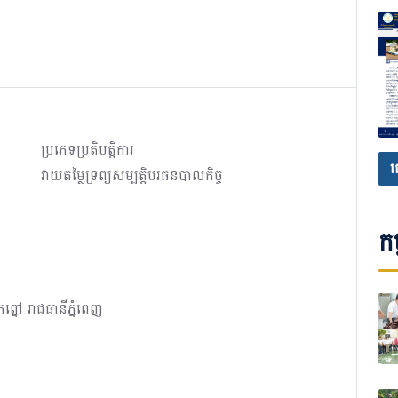
ប្រភេទប្រតិបត្តិការ
ផ
វាយតម្លៃទ្រព្យសម្បត្តិបរធនបាលកិច្ច
កម
កព្នៅ រាជធានីភ្នំពេញ