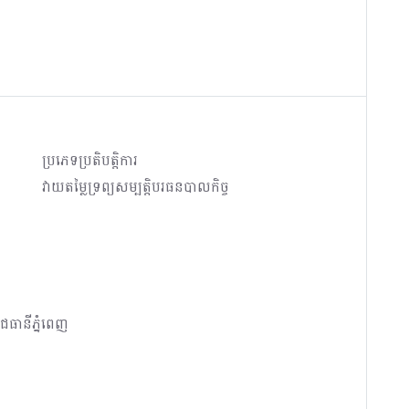
ប្រភេទប្រតិបត្តិការ
វាយតម្លៃទ្រព្យសម្បត្តិបរធនបាលកិច្ច
ជធានីភ្នំពេញ