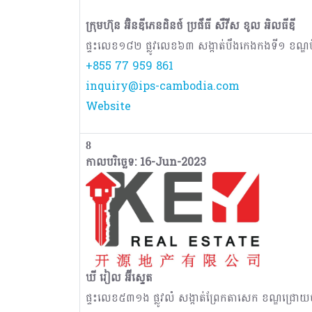
ក្រុមហ៊ុន អ៊ិនឌីភេនដិនថ៍ ប្រផឹធី សឺវីស ខូល អិលធីឌី
​​ផ្ទះលេខ១៨២ ផ្លូវលេខ៦៣ សង្កាត់បឹងកេងកងទី១ ខណ្ឌ
+855 77 959 861
inquiry@ips-cambodia.com
Website
8
កាលបរិច្ឆេទ: 16-Jun-2023
ឃី រៀល អ៊ីស្ទេត
ផ្ទះលេខ៥៣១ង ផ្លូវលំ សង្កាត់ព្រែកតាសេក ខណ្ឌជ្រោយចង្