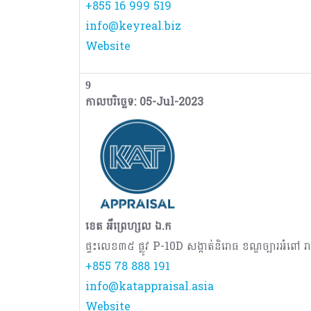
+855 16 999 519
info@keyreal.biz
Website
9
កាលបរិច្ឆេទ: 05-Jul-2023
ខេត អឹព្រេហ្សល ឯ.ក
ផ្ទះលេខ៣៥ ផ្លូវ P-10D សង្កាត់និរោធ ខណ្ឌច្បារអំពៅ រា
+855 78 888 191
info@katappraisal.asia
Website