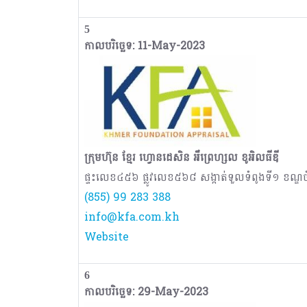
5
កាលបរិច្ឆេទ: 11-May-2023
ក្រុមហ៊ុន ខ្មែរ ហ្វោនដេសិន អឹព្រេហ្សល ខូអិលធីឌី
ផ្ទះលេខ៤៥៦ ផ្លូវលេខ៥៦៨ សង្កាត់ទួលទំពូងទី១ ខណ្ឌចំ
(855) 99 283 388
info@kfa.com.kh
Website
6
កាលបរិច្ឆេទ: 29-May-2023