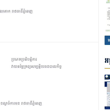
ួលគោក រាជធានីភ្នំពេញ
ផ
អត
ប្រភេទប្រតិបត្តិការ
វាយតម្លៃទ្រព្យសម្បត្តិបរធនបាលកិច្ច
ណ្ឌចំការមន រាជធានីភ្នំពេញ