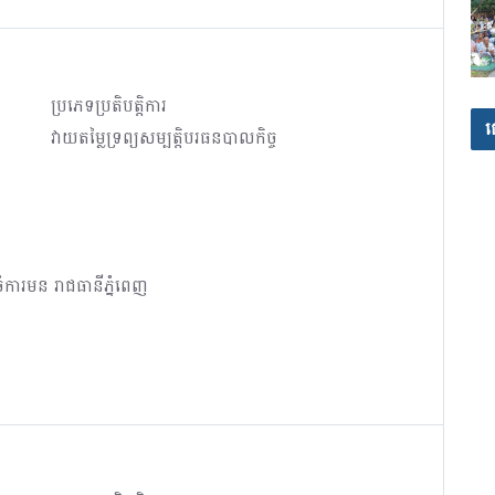
ប្រភេទប្រតិបត្តិការ
ផ
វាយតម្លៃទ្រព្យសម្បត្តិបរធនបាលកិច្ច
ការមន រាជធានីភ្នំពេញ