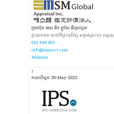
ក្រុមហ៊ុន អេស អិម គ្លូប៊ល អឹព្រេហ្សល
ផ្ទះលេខ៥៣ មហាវិថីព្រះមុនីវង្ស សង្កាត់ស្រះចក ខណ្ឌដ
023 990 853
info@smacct.com
Website
7
កាលបរិច្ឆេទ: 30-May-2023