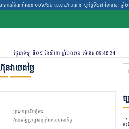
លេខ ០០៦/២៦ ន.ប.ធ./គ.ណ.ន. ចុះថ្ងៃទី២៧ ខែមេសា ឆ្នាំ២០២៦ ស្តីពី “វិ
លេខ ០០៦/២៦ ន.ប.ធ./គ.ណ.ន. ចុះថ្ងៃទី២៧ ខែមេសា ឆ្នាំ២០២៦ ស្តីពី “វិ
ថ្ងៃ​អាទិត្យ ​ទី​០៩ ​ខែសីហា ឆ្នាំ២០២៦ ម៉ោង៖
09:48:25
ហ៊ុនវាយតម្លៃ
ច្
ប្រភេទប្រតិបត្តិការ
វាយតម្លៃទ្រព្យសម្បត្តិបរធនបាលកិច្ច
ចុះ