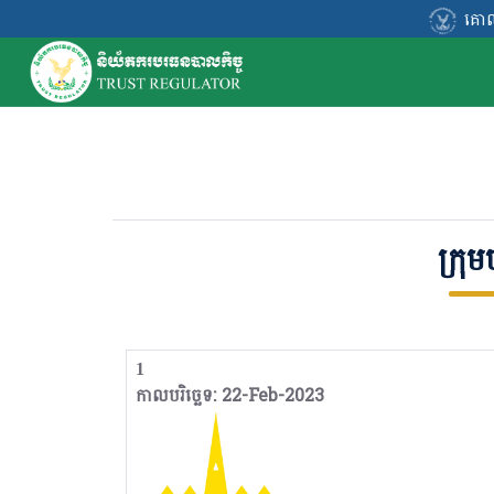
គោលការណ៍ណែនាំ
គោលការណ៍ណែនាំ
ក្រុម
1
កាលបរិច្ឆេទ: 22-Feb-2023