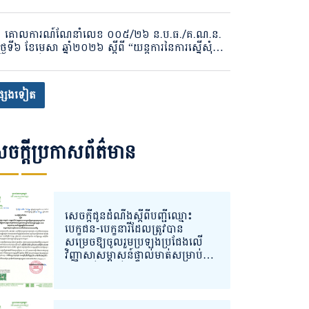
ដាក់ស្គាល់អតិថិជនក្នុងវិស័យបរធនបាលកិច្ច”
គោលការណ៍ណែនាំលេខ ០០៥/២៦ ន.ប.ធ./គ.ណ.ន.
ថ្ងៃទី៦ ខែមេសា ឆ្នាំ២០២៦ ស្តីពី “យន្តការនៃការស្នើសុំ
កើត ចុះបញ្ជី បន្តសុពលភាពវិញ្ញាបនបត្រ ផ្លាស់ប្តូរ និង
ចប់បរធនបាលកិច្ចសេវារក្សាសុវត្ថិភាព ឬសេវារក្សាទុក តាម
ព័ន្ធចុះបញ្ជីបរធនបាលកិច្ចរបស់និយ័តករបរធនបាលកិច្ច”
្សេងទៀត
ចក្តីប្រកាសព័ត៌មាន
សេចក្ដីជូនដំណឹងស្ដីពីបញ្ជីឈ្មោះ
បេក្ខជន-បេក្ខនារីដែលត្រូវបាន
សម្រេចឱ្យចូលរួមប្រឡងប្រជែងលើ
វិញ្ញាសាសម្ភាសន៍ផ្ទាល់មាត់សម្រាប់ការ
ជ្រើសរើសមន្ត្រីលក្ខន្តិកៈរបស់អាជ្ញាធ
រសេវាហិរញ្ញវត្ថុមិនមែនធនាគារ
សម្រាប់ចូលបម្រើការងារនៅ
និយ័តករបរធនបាលកិច្ច។