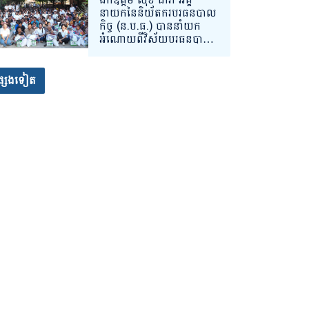
សម្រាកព្យាបាលនៅមណ្ឌល
នាយកនៃនិយ័តករបរធនបាល
សុខភាព ចំនួន ២ ទីតាំង
កិច្ច (ន.ប.ធ.) បាននាំយក
គោលដៅ សិ្ថតនៅក្នុងភូមិ
អំណោយពីវិស័យបរធនបាល
សាស្រ្តខេត្តព្រះវិហារ។
កិច្ចចែកជូនបងប្អូនប្រជា
ពលរដ្ឋខ្មែរភៀសសឹកដែល
កំពុងស្នាក់នៅបណ្តោះអាសន្ន
្សេងទៀត
នៅទីតាំងសុវត្ថិភាពក្នុងភូមិ
សាស្រ្តខេត្តសៀមរាប។