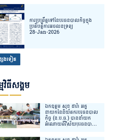
ការប្រព្រឹត្តទៅនៃបរធនបាលកិច្ចក្នុង
ប្រតិបតិ្តការអចលនទ្រព្យ
28-Jan-2026
្សេងទៀត
្មវិធីសង្គម
ឯកឧត្តម សុខ ដារ៉ា អគ្គ
នាយកនៃនិយ័តករបរធនបាល
កិច្ច (ន.ប.ធ.) បាននាំយក
អំណោយពីវិស័យបរធនបាល
កិច្ចជូនដល់វីរកងទ័ពជួរមុខ
ដែលបានរងរបួស និងកំពុង
ឯកឧត្តម សុខ ដារ៉ា អគ្គ