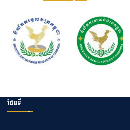
ផែនទី