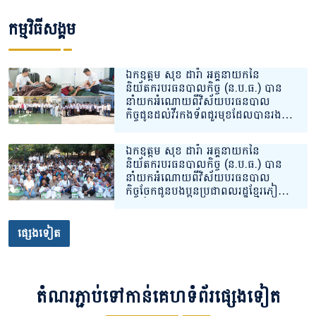
កម្មវិធីសង្គម
ឯកឧត្តម សុខ ដារ៉ា អគ្គនាយកនៃ
និយ័តករបរធនបាលកិច្ច (ន.ប.ធ.) បាន
នាំយកអំណោយពីវិស័យបរធនបាល
កិច្ចជូនដល់វីរកងទ័ពជួរមុខដែលបានរង
របួស និងកំពុងសម្រាកព្យាបាលនៅ
មណ្ឌលសុខភាព ចំនួន ២ ទីតាំងគោលដៅ
ឯកឧត្តម សុខ ដារ៉ា អគ្គនាយកនៃ
សិ្ថតនៅក្នុងភូមិសាស្រ្តខេត្តព្រះវិហារ។
និយ័តករបរធនបាលកិច្ច (ន.ប.ធ.) បាន
នាំយកអំណោយពីវិស័យបរធនបាល
កិច្ចចែកជូនបងប្អូនប្រជាពលរដ្ឋខ្មែរភៀ
សសឹកដែលកំពុងស្នាក់នៅបណ្តោះអាសន្ន
នៅទីតាំងសុវត្ថិភាពក្នុងភូមិសាស្រ្តខេត្ត
សៀមរាប។
ផ្សេងទៀត
តំណរភ្ជាប់ទៅកាន់គេហទំព័រផ្សេងទៀត