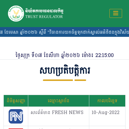
្នាំ២០២៦ ស្តីពី “វិធានការយកចិត្តទុកដាក់ស្គាល់អតិថិជនក្នុងវិស័យបរ
ថ្ងៃ​សុក្រ ​ទី​០៧ ​ខែសីហា ឆ្នាំ២០២៦ ម៉ោង៖
22:15:00
សហប្រតិបត្តិការ
និមិត្តសញ្ញា
ឈ្មោះស្ថាប័ន
កាលបរិច្ឆេទ
សារព័ត៌មាន FRESH NEWS
10-Aug-2022