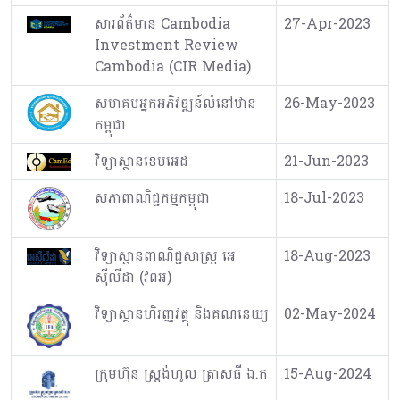
សារព័ត៌មាន Cambodia
27-Apr-2023
Investment Review
Cambodia (CIR Media)
សមាគមអ្នកអភិវឌ្ឍន៍លំនៅឋាន
26-May-2023
កម្ពុជា
វិទ្យាស្ថានខេមអេដ
21-Jun-2023
សភាពាណិជ្ជកម្មកម្ពុជា
18-Jul-2023
វិទ្យាស្ថានពាណិជ្ជសាស្រ្ត អេ
18-Aug-2023
ស៊ីលីដា (វពអ)
វិទ្យាស្ថានហិរញ្ញវត្ថុ និងគណនេយ្យ
02-May-2024
ក្រុមហ៊ុន ស្រ្តង់ហូល ត្រាសធី ឯ.ក
15-Aug-2024