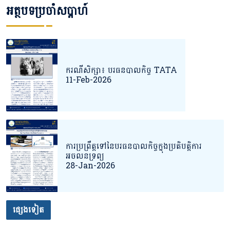
អត្ថបទប្រចាំសប្តាហ៍
ករណីសិក្សា៖ បរធនបាលកិច្ច TATA
11-Feb-2026
ការប្រព្រឹត្តទៅនៃបរធនបាលកិច្ចក្នុងប្រតិបតិ្តការ
អចលនទ្រព្យ
28-Jan-2026
ផ្សេងទៀត