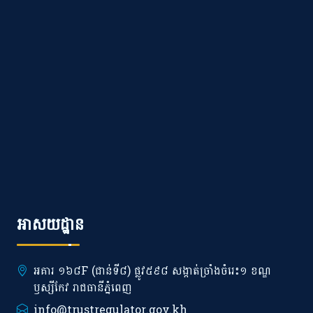
អាសយដ្ឋាន
អគារ ១៦៨F (ជាន់ទី៨) ផ្លូវ៥៩៨ សង្កាត់ច្រាំងចំរេះ១ ខណ្ឌ
ឫស្សីកែវ រាជធានីភ្នំពេញ
info@trustregulator.gov.kh