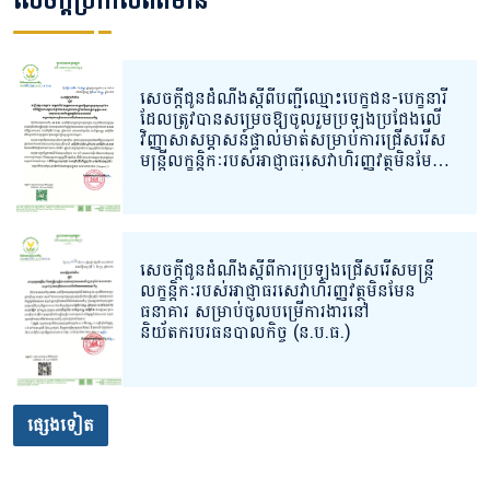
សេចក្តីប្រកាសព័ត៌មាន
សេចក្ដីជូនដំណឹងស្ដីពីបញ្ជីឈ្មោះបេក្ខជន-បេក្ខនារី
ដែលត្រូវបានសម្រេចឱ្យចូលរួមប្រឡងប្រជែងលើ
វិញ្ញាសាសម្ភាសន៍ផ្ទាល់មាត់សម្រាប់ការជ្រើសរើស
មន្ត្រីលក្ខន្តិកៈរបស់អាជ្ញាធរសេវាហិរញ្ញវត្ថុមិនមែន
ធនាគារ សម្រាប់ចូលបម្រើការងារនៅ
និយ័តករបរធនបាលកិច្ច។
សេចក្ដីជូនដំណឹងស្ដីពីការប្រឡងជ្រើសរើសមន្ត្រី
លក្ខន្តិកៈរបស់អាជ្ញាធរសេវាហិរញ្ញវត្ថុមិនមែន
ធនាគារ សម្រាប់ចូលបម្រើការងារនៅ
និយ័តករបរធនបាលកិច្ច (ន.ប.ធ.)
ផ្សេងទៀត