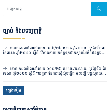
ច្បាប់ និងបទប្បញ្ញត្តិ
គោលការណ៍ណែនាំលេខ ០០៦/២៦ ន.ប.ធ./គ.ណ.ន. ចុះថ្ងៃទី២៧
ខែមេសា ឆ្នាំ២០២៦ ស្តីពី “វិធានការយកចិត្តទុកដាក់ស្គាល់អតិថិជនក្នុង
វិស័យបរធនបាលកិច្ច”
គោលការណ៍ណែនាំលេខ ០០៥/២៦ ន.ប.ធ./គ.ណ.ន. ចុះថ្ងៃទី៦ ខែ
មេសា ឆ្នាំ២០២៦ ស្តីពី “យន្តការនៃការស្នើសុំបង្កើត ចុះបញ្ជី បន្តសុពល
ភាពវិញ្ញាបនបត្រ ផ្លាស់ប្តូរ និងបញ្ចប់បរធនបាលកិច្ចសេវារក្សាសុវត្ថិភាព ឬ
សេវារក្សាទុក តាមប្រព័ន្ធចុះបញ្ជីបរធនបាលកិច្ចរបស់និយ័តករបរធនបាល
កិច្ច”
ផ្សេងទៀត