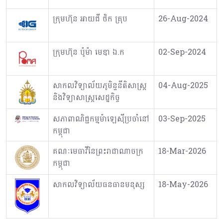
ក្រុមហ៊ុន អាយជី ថិក គ្រុប
26-Aug-2024
ក្រុមហ៊ុន ប៉ូម៉ា មេឌា ឯ.ក
02-Sep-2024
សាកលវិទ្យាល័យភូមិន្ទនីតិសាស្ត្រ
04-Aug-2025
និងវិទ្យាសាស្ត្រសេដ្ឋកិច្ច
សភាពាណិជ្ជកម្មម៉ាឡេស៊ីប្រចាំនៅ
03-Sep-2025
កម្ពុជា
គណៈមេធាវីនៃព្រះរាជាណាចក្រ
18-Mar-2026
កម្ពុជា
សាកលវិទ្យាល័យធនធានមនុស្ស
18-May-2026