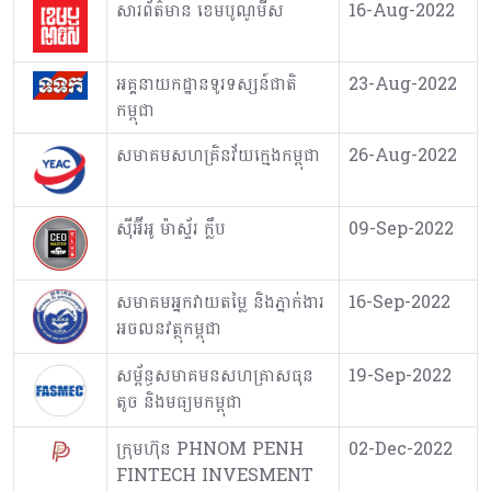
សារព័ត៌មាន ខេមបូណូមីស
16-Aug-2022
អគ្គនាយកដ្ឋានទូរទស្សន៍ជាតិ
23-Aug-2022
កម្ពុជា
សមាគមសហគ្រិនវ័យក្មេងកម្ពុជា
26-Aug-2022
ស៊ីអ៊ីអូ ម៉ាស្ទ័រ ក្លឹប
09-Sep-2022
សមាគមអ្នកវាយតម្លៃ និងភ្នាក់ងារ
16-Sep-2022
អចលនវត្ថុកម្ពុជា
សម្ព័ន្ធសមាគមនសហគ្រាសធុន
19-Sep-2022
តូច និងមធ្យមកម្ពុជា
ក្រុមហ៊ុន PHNOM PENH
02-Dec-2022
FINTECH INVESMENT